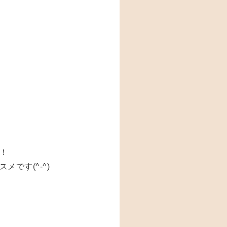
！
です(^-^)