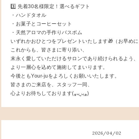
3️⃣ 先着30名様限定！選べるギフト
・ハンドタオル
・お菓子とコーヒーセット
・天然アロマの手作りバスボム
いずれかおひとつをプレゼントいたします🎁（お早め
これからも、皆さまに寄り添い、
末永く愛していただけるサロンであり続けられるよう、
より一層心を込めて施術してまいります。
今後ともYour-juをよろしくお願いいたします。
皆さまのご来店を、スタッフ一同、
心よりお待ちしております(⁎ᴗ͈ˬᴗ͈⁎)
2026
/
04
/
02